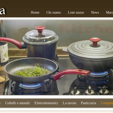
Home
Chi siamo
Liste nozze
News
Marc
e
Coltelli e utensili
Elettrodomestici
La tavola
Pasticceria
Complem