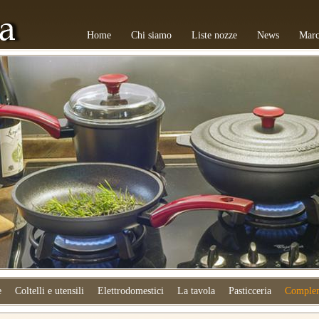
Home
Chi siamo
Liste nozze
News
Marc
e
Coltelli e utensili
Elettrodomestici
La tavola
Pasticceria
Complem