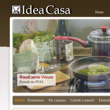
Home
Kitchenaid
SHOP:
Promozioni
Per cucinare
Coltelli e utensili
Elettro