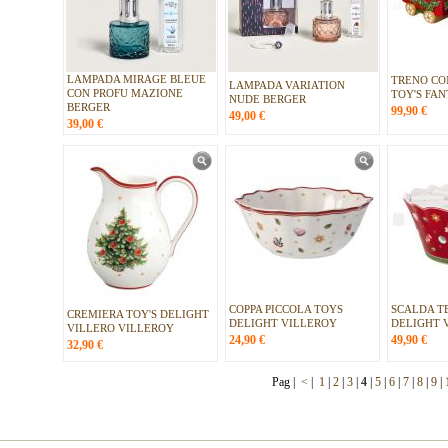
LAMPADA MIRAGE BLEUE
TRENO CO
LAMPADA VARIATION
CON PROFU MAZIONE
TOY'S FA
NUDE BERGER
BERGER
99,90
€
49,00
€
39,00
€
COPPA PICCOLA TOYS
SCALDA TE
CREMIERA TOY'S DELIGHT
DELIGHT VILLEROY
DELIGHT 
VILLERO VILLEROY
24,90
€
49,90
€
32,90
€
Pag |
<
|
1
|
2
|
3
|
4
|
5
|
6
|
7
|
8
|
9
|