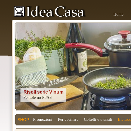
Home
Kitchenaid
SHOP:
Promozioni
Per cucinare
Coltelli e utensili
Elettro