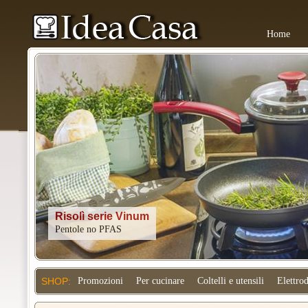
Home
Kitchenaid
SHOP:
Promozioni
Per cucinare
Coltelli e utensili
Elettro