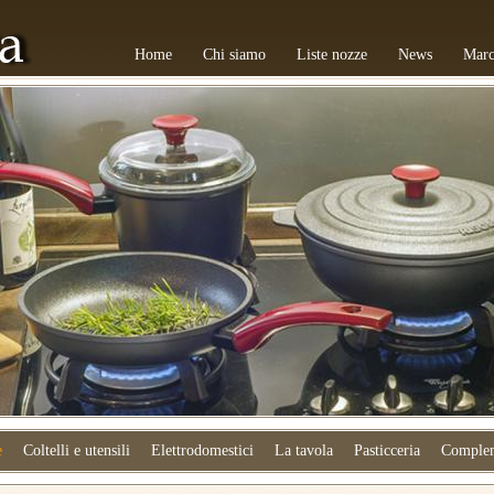
Home
Chi siamo
Liste nozze
News
Marc
e
Coltelli e utensili
Elettrodomestici
La tavola
Pasticceria
Complem