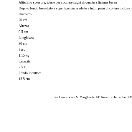
Altissimo spessore, ideale per cucinare sughi di qualità a fiamma bassa.
Doppio fondo brevettato a superficie piana adatto a tutti i piani di cottura incluso 
Diametro
20 cm
Altezza
9.5 cm
Lunghezza
30 cm
Peso
1.15 kg
Capacità
2.5 lt
Fondo Induttore
15.5 cm
Idea Casa - Viale S. Margherita 1/E Arezzo - Tel. e Fax 