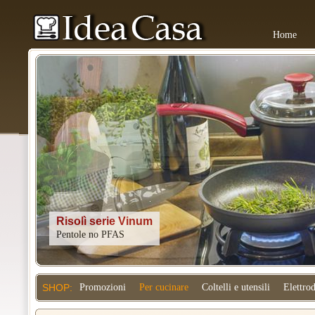
Home
Kitchenaid
SHOP:
Promozioni
Per cucinare
Coltelli e utensili
Elettro