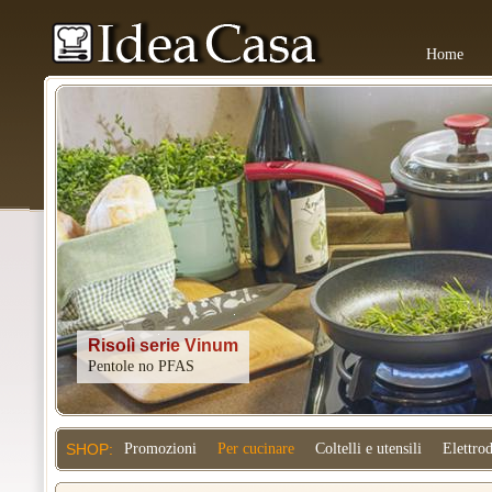
Home
Kitchenaid
SHOP:
Promozioni
Per cucinare
Coltelli e utensili
Elettro