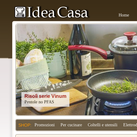
Home
Kitchenaid
SHOP:
Promozioni
Per cucinare
Coltelli e utensili
Elettro