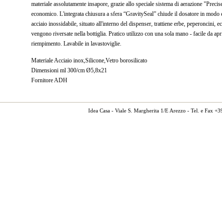
materiale assolutamente insapore, grazie allo speciale sistema di aerazione "Preci
economico. L'integrata chiusura a sfera “GravitySeal” chiude il dosatore in modo erm
acciaio inossidabile, situato all'interno del dispenser, trattiene erbe, peperoncini, e
vengono riversate nella bottiglia. Pratico utilizzo con una sola mano - facile da apr
riempimento. Lavabile in lavastoviglie.
Materiale Acciaio inox,Silicone,Vetro borosilicato
Dimensioni ml 300/cm Ø5,8x21
Fornitore ADH
Idea Casa - Viale S. Margherita 1/E Arezzo - Tel. e Fax 