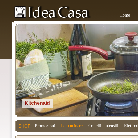
Home
Kitchenaid
SHOP:
Promozioni
Per cucinare
Coltelli e utensili
Elettro