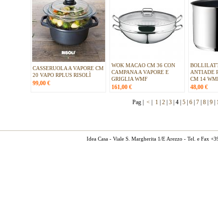
WOK MACAO CM 36 CON
BOLLILAT
CASSERUOLA A VAPORE CM
CAMPANA A VAPORE E
ANTIADE 
20 VAPO RPLUS RISOLÌ
GRIGLIA WMF
CM 14 WM
99,00
€
161,00
€
48,00
€
Pag |
<
|
1
|
2
|
3
|
4
|
5
|
6
|
7
|
8
|
9
|
Idea Casa - Viale S. Margherita 1/E Arezzo - Tel. e Fax 