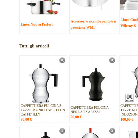
Linea Coo
Accessori e ricambi pentole a
Linea Nuova Perfect
Villeroy &
pressione WMF
Tutti gli articoli
CAFFETTIERA PULCINA 3
CAFFETTIE
CAFFETTIERA PULCINA
TAZZE MA NICO NERO CON
TAZZE RO 
NERA 3 TZ ALESSI
CAFFE' ILLY
INDUZION
90,00
€
80,00
€
100,00
€