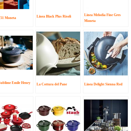
Linea Melodia Fine Gres
Linea Black Plus Risolì
151 Moneta
Moneta
Sublime Emile Henry
La Cottura del Pane
Linea Delight Sienna Red