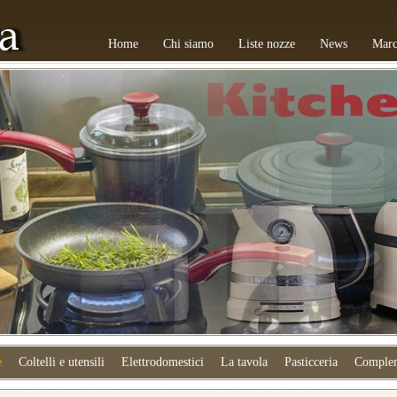
Home
Chi siamo
Liste nozze
News
Marc
e
Coltelli e utensili
Elettrodomestici
La tavola
Pasticceria
Complem