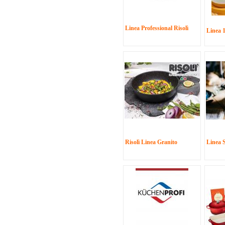
Linea Professional Risolì
Linea 
Risolì Linea Granito
Linea 