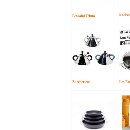
Barbecu
Pensofal Tekna
Zuccheriere
Les Fo