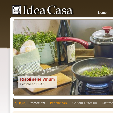
Home
Kitchenaid
SHOP:
Promozioni
Per cucinare
Coltelli e utensili
Elettro