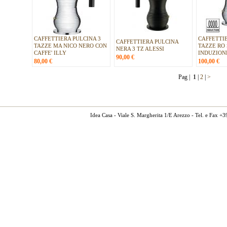
CAFFETTIERA PULCINA 3
CAFFETTIE
CAFFETTIERA PULCINA
TAZZE MA NICO NERO CON
TAZZE RO 
NERA 3 TZ ALESSI
CAFFE' ILLY
INDUZION
90,00
€
80,00
€
100,00
€
Pag |
1
|
2
|
>
Idea Casa - Viale S. Margherita 1/E Arezzo - Tel. e Fax 