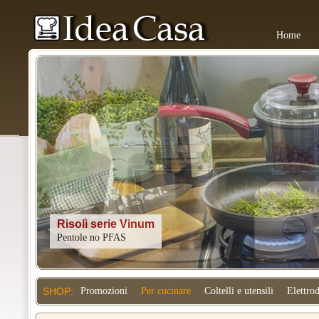
Home
Kitchenaid
SHOP:
Promozioni
Per cucinare
Coltelli e utensili
Elettro