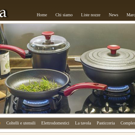
Home
Chi siamo
Liste nozze
News
Marc
e
Coltelli e utensili
Elettrodomestici
La tavola
Pasticceria
Complem