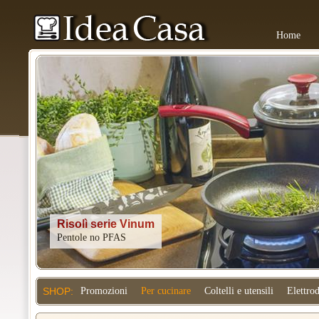
Home
Kitchenaid
SHOP:
Promozioni
Per cucinare
Coltelli e utensili
Elettro