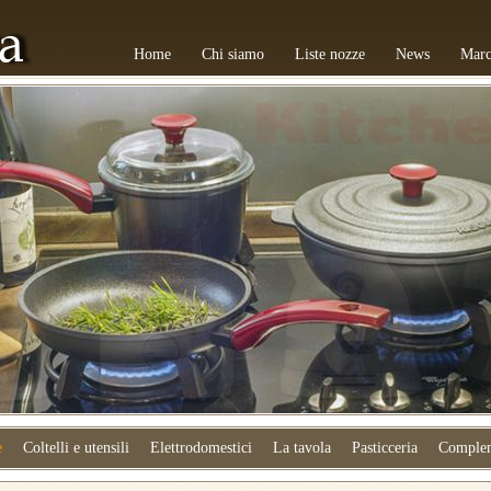
Home
Chi siamo
Liste nozze
News
Marc
e
Coltelli e utensili
Elettrodomestici
La tavola
Pasticceria
Complem