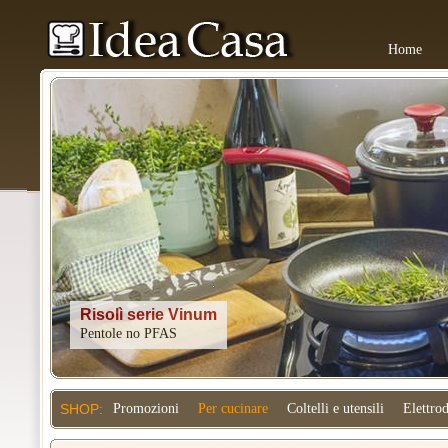
Home
Kitchenaid
SHOP:
Promozioni
Per cucinare
Coltelli e utensili
Elettro