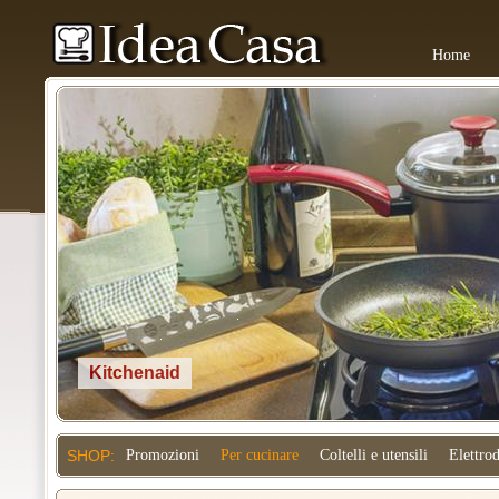
Home
Kitchenaid
SHOP:
Promozioni
Per cucinare
Coltelli e utensili
Elettro