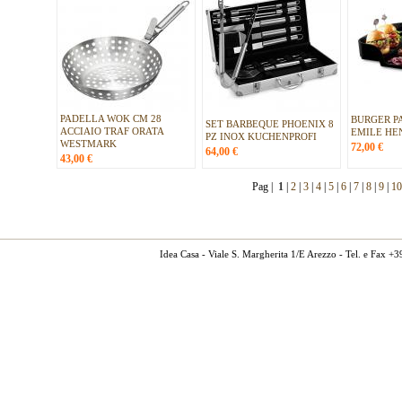
PADELLA WOK CM 28
BURGER P
SET BARBEQUE PHOENIX 8
ACCIAIO TRAF ORATA
EMILE HE
PZ INOX KUCHENPROFI
WESTMARK
72,00
€
64,00
€
43,00
€
Pag |
1
|
2
|
3
|
4
|
5
|
6
|
7
|
8
|
9
|
10
Idea Casa - Viale S. Margherita 1/E Arezzo - Tel. e Fax 