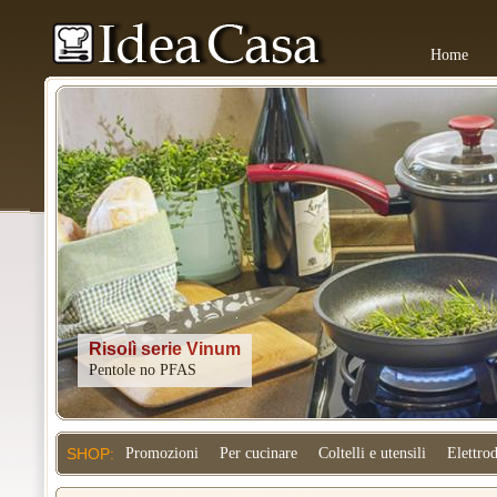
Home
Kitchenaid
SHOP:
Promozioni
Per cucinare
Coltelli e utensili
Elettro