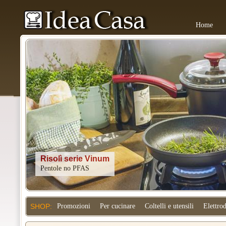
Home
Kitchenaid
SHOP:
Promozioni
Per cucinare
Coltelli e utensili
Elettro