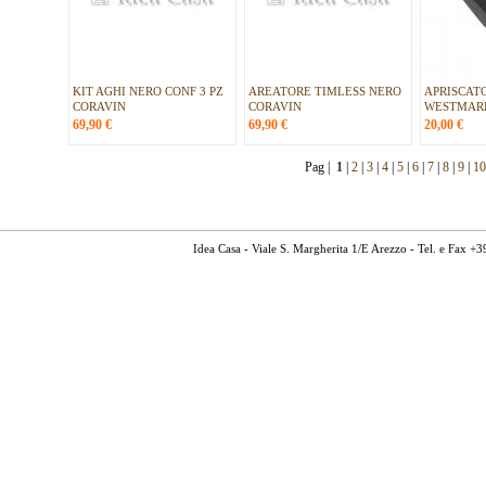
KIT AGHI NERO CONF 3 PZ
AREATORE TIMLESS NERO
APRISCAT
CORAVIN
CORAVIN
WESTMAR
69,90
€
69,90
€
20,00
€
Pag |
1
|
2
|
3
|
4
|
5
|
6
|
7
|
8
|
9
|
10
Idea Casa - Viale S. Margherita 1/E Arezzo - Tel. e Fax 